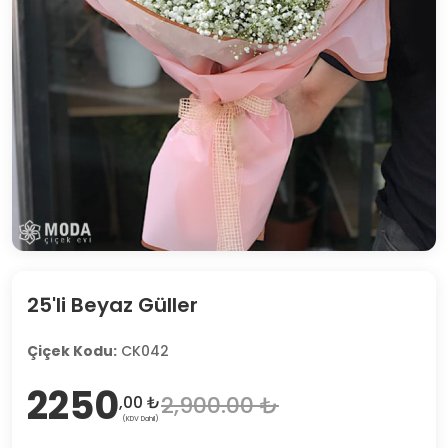
25'li Beyaz Güller
Çiçek Kodu:
CK042
2250
2,900.00 ₺
,00 ₺
(KDV Dahil)