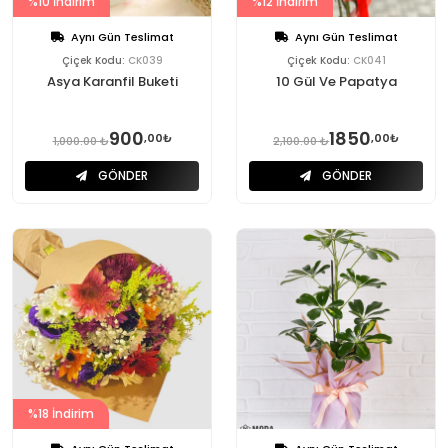
%10 İndirim
%12 İndirim
Aynı Gün Teslimat
Aynı Gün Teslimat
Çiçek Kodu:
CK039
Çiçek Kodu:
CK041
Asya Karanfil Buketi
10 Gül Ve Papatya
900
1850
,00₺
,00₺
1,000.00 ₺
2,100.00 ₺
GÖNDER
GÖNDER
%18 İndirim