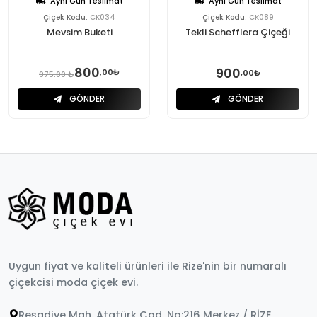
Aynı Gün Teslimat
Aynı Gün Teslimat
Çiçek Kodu:
CK034
Çiçek Kodu:
CK089
Mevsim Buketi
Tekli Schefflera Çiçeği
800
900
,00₺
,00₺
975.00 ₺
GÖNDER
GÖNDER
Uygun fiyat ve kaliteli ürünleri ile Rize'nin bir numaralı
çiçekcisi moda çiçek evi.
Reşadiye Mah. Atatürk Cad. No:216 Merkez / RİZE