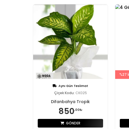
%27 İ
Aynı Gün Teslimat
Çiçek Kodu:
CK025
Difanbahya Tropik
850
,00₺
GÖNDER