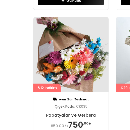
GÖNDER
%12 İndirim
%29 İ
Aynı Gün Teslimat
Çiçek Kodu:
CK035
Papatyalar Ve Gerbera
750
,00₺
850.00 ₺