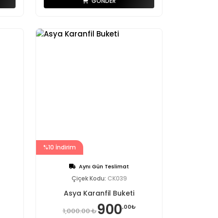
GÖNDER
%10 İndirim
Aynı Gün Teslimat
Çiçek Kodu:
CK039
Asya Karanfil Buketi
900
,00₺
1,000.00 ₺