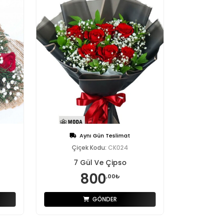
Aynı Gün Teslimat
Çiçek Kodu:
CK024
7 Gül Ve Çipso
800
,00₺
GÖNDER