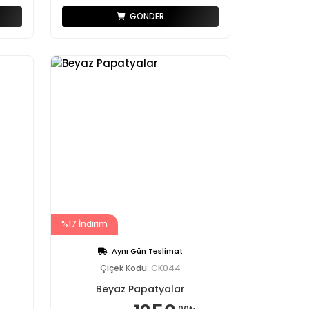
GÖNDER
%17 İndirim
Aynı Gün Teslimat
Çiçek Kodu:
CK044
Beyaz Papatyalar
,00₺