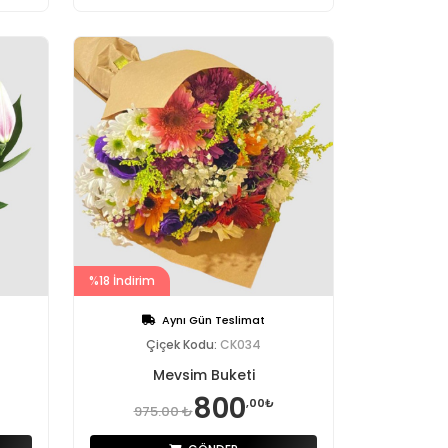
%18 İndirim
Aynı Gün Teslimat
Çiçek Kodu:
CK034
Mevsim Buketi
800
,00₺
975.00 ₺