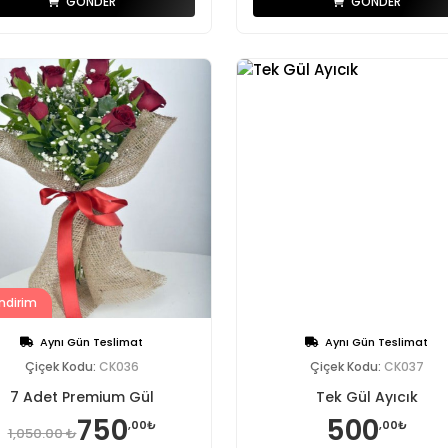
GÖNDER
GÖNDER
ndirim
Aynı Gün Teslimat
Aynı Gün Teslimat
Çiçek Kodu:
CK036
Çiçek Kodu:
CK037
7 Adet Premium Gül
Tek Gül Ayıcık
750
500
,00₺
,00₺
1,050.00 ₺