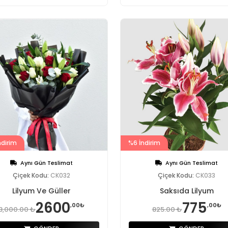
ndirim
%6 İndirim
Aynı Gün Teslimat
Aynı Gün Teslimat
Çiçek Kodu:
CK032
Çiçek Kodu:
CK033
Lilyum Ve Güller
Saksıda Lilyum
2600
775
,00₺
,00₺
3,000.00 ₺
825.00 ₺