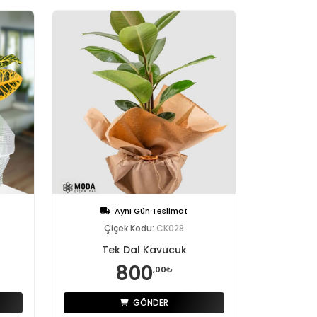
Aynı Gün Teslimat
Çiçek Kodu:
CK028
Tek Dal Kavucuk
800
,00₺
GÖNDER