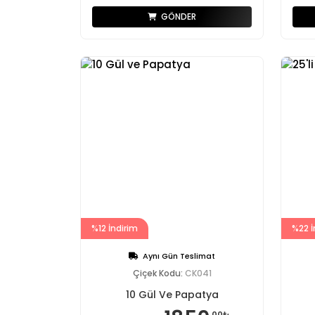
GÖNDER
%12 İndirim
%22 İ
Aynı Gün Teslimat
Çiçek Kodu:
CK041
10 Gül Ve Papatya
,00₺