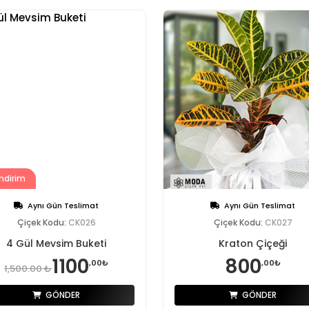
ndirim
Aynı Gün Teslimat
Aynı Gün Teslimat
Çiçek Kodu:
CK026
Çiçek Kodu:
CK027
4 Gül Mevsim Buketi
Kraton Çiçeği
1100
800
,00₺
,00₺
1,500.00 ₺
GÖNDER
GÖNDER