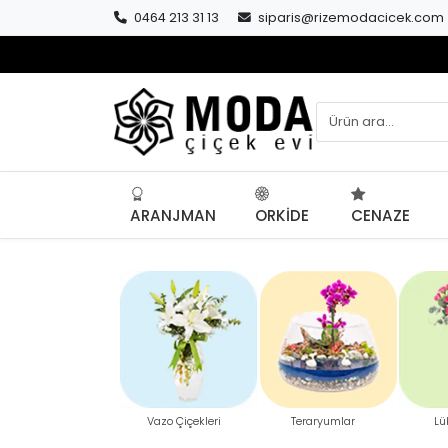
0464 213 31 13
siparis@rizemodacicek.com
ARANJMAN
ORKIDE
CENAZE
Önceki
Vazo Çiçekleri
Teraryumlar
Lü