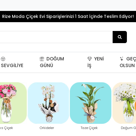
Rize Moda Çiçek Evi Siparişlerinizi 1 Saat İçinde Teslim Ediyor!
DOĞUM
YENI
GEÇ
SEVGILIYE
GÜNÜ
İŞ
OLSUN
ks Çiçek
Orkideler
Taze Çiçek
Doğum G