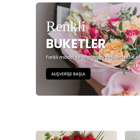
Renkli
BUKETLER
Farklı model ve aranjman çeşitlerimizle e
ALIŞVERİŞE BAŞLA