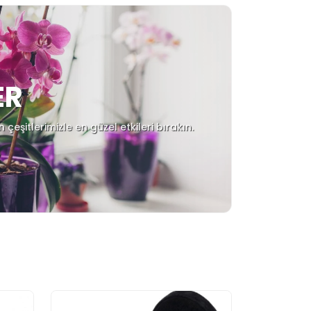
ER
çeşitlerimizle en güzel etkileri bırakın.