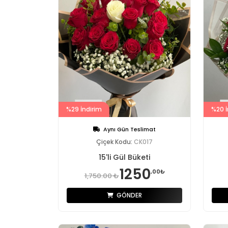
%29 İndirim
%20 İ
Aynı Gün Teslimat
Çiçek Kodu:
CK017
15'li Gül Büketi
1250
,00₺
1,750.00 ₺
GÖNDER