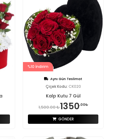
%10 İndirim
Aynı Gün Teslimat
Çiçek Kodu:
CK020
a
Kalp Kutu 7 Gül
1350
,00₺
1,500.00 ₺
GÖNDER