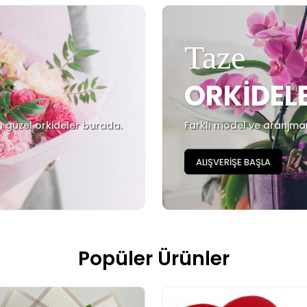
Taze
ORKİDEL
n güzel orkideler burada.
Farklı model ve aranjman 
ALIŞVERİŞE BAŞLA
Popüler Ürünler