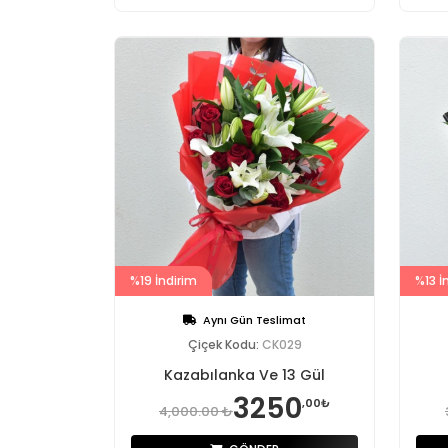
%19 İndirim
%13 İ
Aynı Gün Teslimat
Çiçek Kodu:
CK029
Kazabılanka Ve 13 Gül
3250
,00₺
4,000.00 ₺