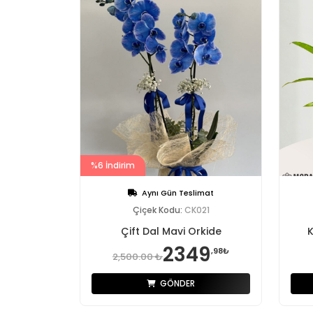
%6 İndirim
Aynı Gün Teslimat
Çiçek Kodu:
CK021
Çift Dal Mavi Orkide
K
2349
,98₺
2,500.00 ₺
GÖNDER