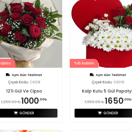
ndirim
%15 İndirim
Aynı Gün Teslimat
Aynı Gün Teslimat
Çiçek Kodu:
CK018
Çiçek Kodu:
CK019
12'li Gül Ve Cipso
Kalp Kutu 5 Gül Papaty
1000
1650
,00₺
,00₺
1,250.00 ₺
1,950.00 ₺
GÖNDER
GÖNDER