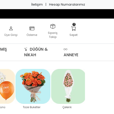
İletişim
|
Hesap Numaralarımız
0
Sipariş
Üye Girişi
Ödeme
Sepet
Takip
MIŞ
DÜĞÜN &
NIKAH
ANNEYE
Sonr
ünü
Taze Buketler
Çelenk