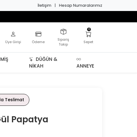
İletişim
|
Hesap Numaralarımız
0
Sipariş
Üye Girişi
Ödeme
Sepet
Takip
MIŞ
DÜĞÜN &
NIKAH
ANNEYE
da Teslimat
Gül Papatya