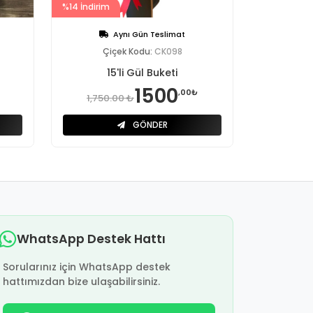
%14 İndirim
Aynı Gün Teslimat
Çiçek Kodu:
CK098
15'li Gül Buketi
1500
,00₺
1,750.00 ₺
GÖNDER
WhatsApp Destek Hattı
Sorularınız için WhatsApp destek
hattımızdan bize ulaşabilirsiniz.