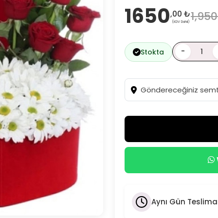
1650
,00 ₺
1,95
(KDV Dahil)
-
Stokta
Aynı Gün Teslima