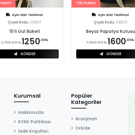
ndirim
%16 İndirim
Aynı Gün Teslimat
Aynı Gün Teslimat
Çiçek Kodu:
CK017
Çiçek Kodu:
CK071
15'li Gül Büketi
Beyaz Papatya Kutusu
1250
1600
,00₺
,00₺
1,750.00 ₺
1,900.00 ₺
GÖNDER
GÖNDER
Kurumsal
Popüler
Kategoriler
Hakkımızda
Aranjman
KVKK Politikası
Orkide
İade Koşulları