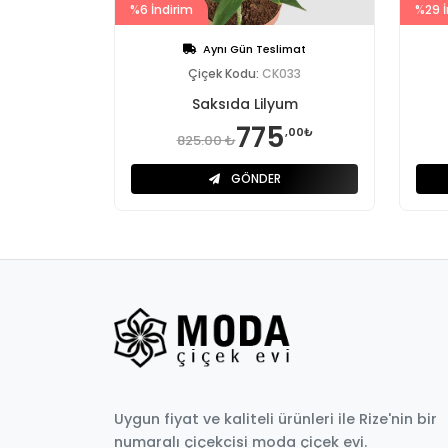
%6 İndirim
%29 İ
Aynı Gün Teslimat
Çiçek Kodu:
CK033
Saksıda Lilyum
775
,00₺
825.00 ₺
GÖNDER
Uygun fiyat ve kaliteli ürünleri ile Rize'nin bir
numaralı çiçekcisi moda çiçek evi.