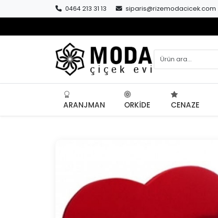
0464 213 31 13
siparis@rizemodacicek.com
ARANJMAN
ORKIDE
CENAZE