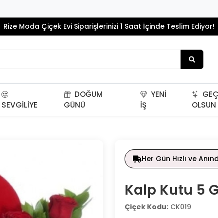
Rize Moda Çiçek Evi Siparişlerinizi 1 Saat İçinde Teslim Ediyor!
DOĞUM
YENI
GEÇ
SEVGILIYE
GÜNÜ
İŞ
OLSUN
Her Gün Hızlı ve Anın
Kalp Kutu 5 
Çiçek Kodu:
CK019