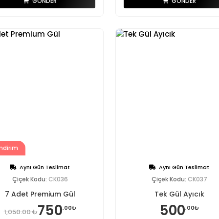
GÖNDER
GÖNDER
ndirim
Aynı Gün Teslimat
Aynı Gün Teslimat
Çiçek Kodu:
CK036
Çiçek Kodu:
CK037
7 Adet Premium Gül
Tek Gül Ayıcık
750
500
,00₺
,00₺
1,050.00 ₺