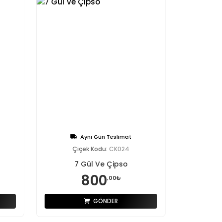
Aynı Gün Teslimat
Çiçek Kodu:
CK024
7 Gül Ve Çipso
800
,00₺
GÖNDER