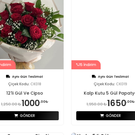
ndirim
%15 İndirim
Aynı Gün Teslimat
Aynı Gün Teslimat
Çiçek Kodu:
CK018
Çiçek Kodu:
CK019
12'li Gül Ve Cipso
Kalp Kutu 5 Gül Papaty
1000
1650
,00₺
,00₺
1,250.00 ₺
1,950.00 ₺
GÖNDER
GÖNDER