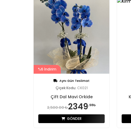
%6 İndirim
Aynı Gün Teslimat
Çiçek Kodu:
CK021
Çift Dal Mavi Orkide
K
2349
,98₺
2,500.00 ₺
GÖNDER