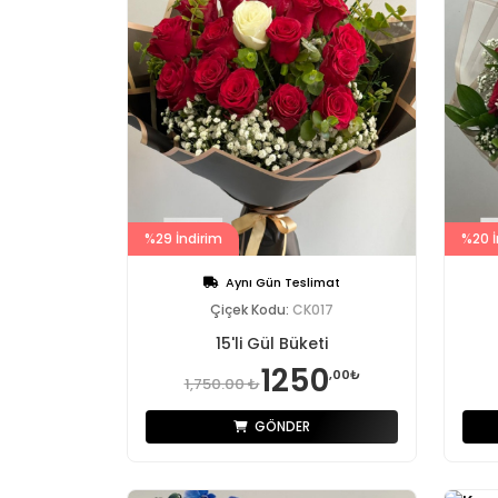
%29 İndirim
%20 İ
Aynı Gün Teslimat
Çiçek Kodu:
CK017
15'li Gül Büketi
1250
,00₺
1,750.00 ₺
GÖNDER