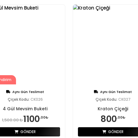
ndirim
Aynı Gün Teslimat
Aynı Gün Teslimat
Çiçek Kodu:
CK026
Çiçek Kodu:
CK027
4 Gül Mevsim Buketi
Kraton Çiçeği
1100
800
,00₺
,00₺
1,500.00 ₺
GÖNDER
GÖNDER