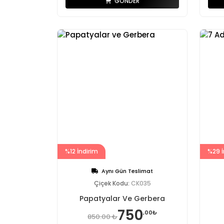
GÖNDER
%12 İndirim
%29 İ
Aynı Gün Teslimat
Çiçek Kodu:
CK035
Papatyalar Ve Gerbera
750
,00₺
850.00 ₺