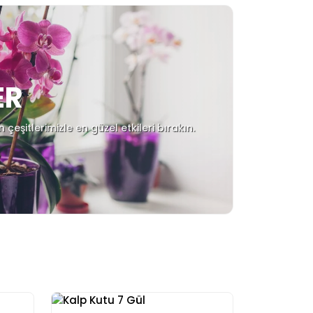
ER
çeşitlerimizle en güzel etkileri bırakın.