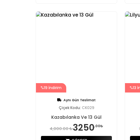
%19 İndirim
%13 İ
Aynı Gün Teslimat
Çiçek Kodu:
CK029
Kazabılanka Ve 13 Gül
3250
,00₺
4,000.00 ₺