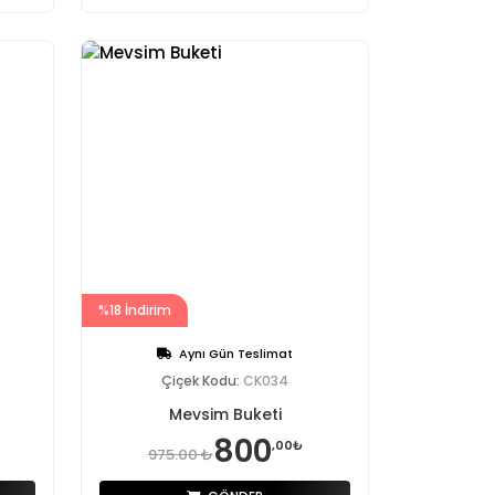
%18 İndirim
Aynı Gün Teslimat
Çiçek Kodu:
CK034
Mevsim Buketi
800
,00₺
975.00 ₺