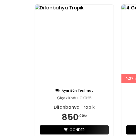
%27 İ
Aynı Gün Teslimat
Çiçek Kodu:
CK025
Difanbahya Tropik
850
,00₺
GÖNDER