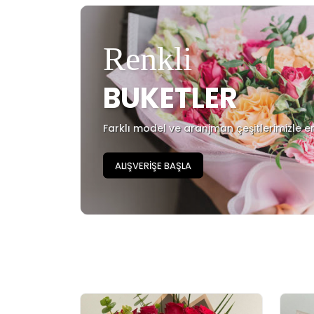
Renkli
BUKETLER
Farklı model ve aranjman çeşitlerimizle e
ALIŞVERİŞE BAŞLA