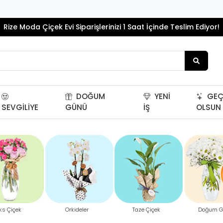
Rize Moda Çiçek Evi Siparişlerinizi 1 Saat İçinde Teslim Ediyor!
DOĞUM
YENI
GEÇ
SEVGILIYE
GÜNÜ
İŞ
OLSUN
ks Çiçek
Orkideler
Taze Çiçek
Doğum G