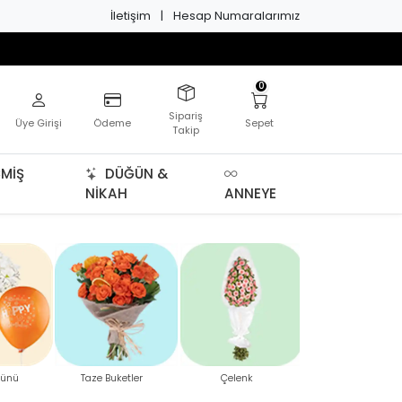
İletişim
|
Hesap Numaralarımız
0
Sipariş
Üye Girişi
Ödeme
Sepet
Takip
MIŞ
DÜĞÜN &
NIKAH
ANNEYE
Sonr
ünü
Taze Buketler
Çelenk