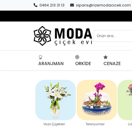
0464 213 31 13
siparis@rizemodacicek.com
ARANJMAN
ORKIDE
CENAZE
Önceki
Vazo Çiçekleri
Teraryumlar
Lü