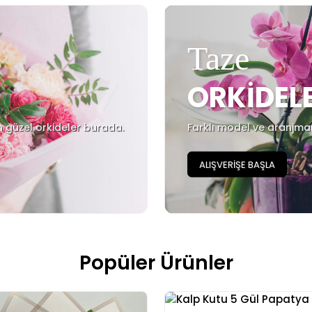
Taze
ORKİDEL
n güzel orkideler burada.
Farklı model ve aranjman 
ALIŞVERİŞE BAŞLA
Popüler Ürünler