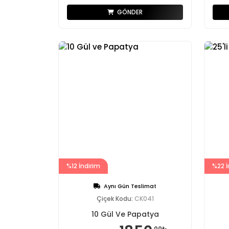
GÖNDER
%12 İndirim
%22 İ
Aynı Gün Teslimat
Çiçek Kodu:
CK041
10 Gül Ve Papatya
,00₺