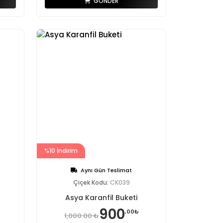
GÖNDER
%10 İndirim
Aynı Gün Teslimat
Çiçek Kodu:
CK039
Asya Karanfil Buketi
900
,00₺
1,000.00 ₺