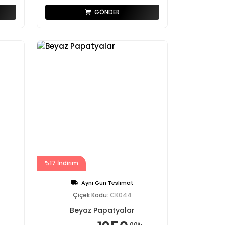
GÖNDER
%17 İndirim
Aynı Gün Teslimat
Çiçek Kodu:
CK044
Beyaz Papatyalar
,00₺