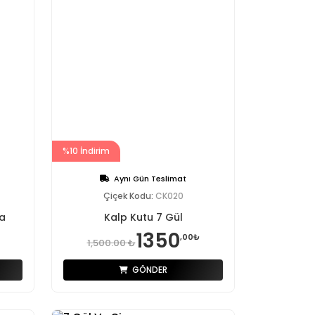
%10 İndirim
Aynı Gün Teslimat
Çiçek Kodu:
CK020
a
Kalp Kutu 7 Gül
1350
,00₺
1,500.00 ₺
GÖNDER