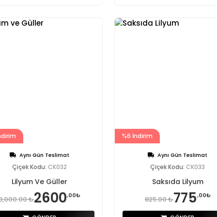
ndirim
%6 İndirim
Aynı Gün Teslimat
Aynı Gün Teslimat
Çiçek Kodu:
CK032
Çiçek Kodu:
CK033
Lilyum Ve Güller
Saksıda Lilyum
2600
775
,00₺
,00₺
3,000.00 ₺
825.00 ₺